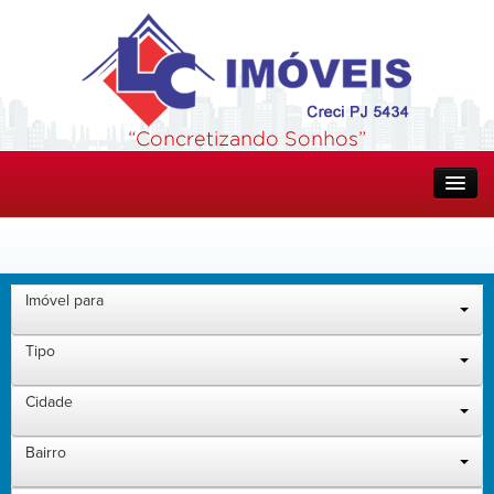
Home
Quem Somos
Imóvel para
Tipo
Imóveis
Cidade
Aceita Financiamento CEF
Bairro
Imóveis encontrados ( 0 )
Alugado