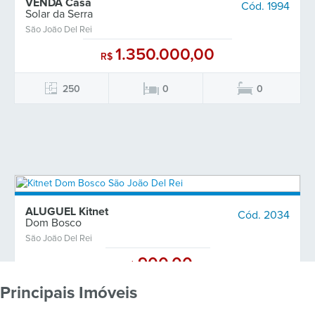
VENDA Casa
Cód. 1994
Solar da Serra
São João Del Rei
Minha Casa Minha Vida
1.350.000,00
R$
Oportunidade
250
0
0
Reservado
Vendido
Corretores
ALUGUEL Kitnet
Cód. 2034
Dom Bosco
Financimentos
São João Del Rei
900,00
R$
Fale Conosco
Principais Imóveis
1
1