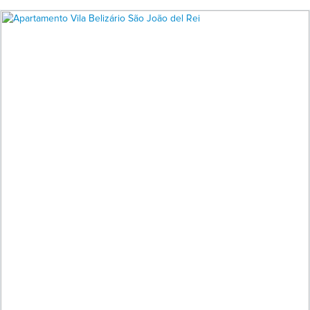
VENDA Lote
Cód. 1876
Campana Del Vento (Colônia do Marçal)
São João del Rei
360.000,00
R$
573,55
VENDA Kitnet