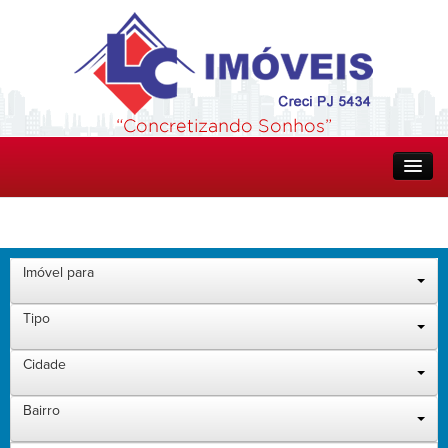
Home
Quem Somos
Imóvel para
Tipo
Imóveis
Cidade
Aceita Financiamento CEF
Bairro
Alugado