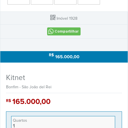
Minha Casa Minha Vida
Imóvel 1928
Oportunidade
Reservado
R$
165.000,00
Vendido
Kitnet
Corretores
Bonfim - São João del Rei
Financimentos
165.000,00
R$
Fale Conosco
Quartos
1