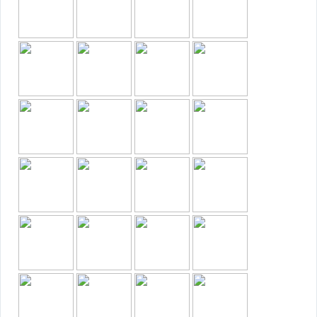
Em Construção
Em Construção (Foto ilustrativa)
Em Finalização
Em negociação
Exclusivo
Imóvel na Planta
Imóvel novo
Lançamento