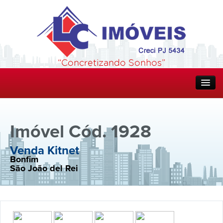
Home
Imóvel Cód. 1928
Quem Somos
Venda Kitnet
Bonfim
Imóveis
São João del Rei
Aceita Financiamento CEF
Alugado